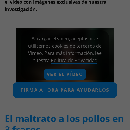
el video con imágenes exclusivas de nuestra
investigación.
Al cargar el vídeo, aceptas que
utilicemos cookies de terceros de
Vimeo. Para más información, lee
nuestra
Política de Privacidad
VER EL VÍDEO
Recordar mi decisión
FIRMA AHORA PARA AYUDARLOS
El maltrato a los pollos en
3 frases