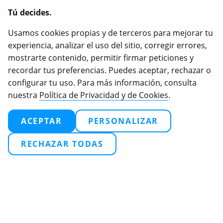
empresas con intereses relacionados con nuestro
Tú decides.
objeto social
.
Usamos cookies propias y de terceros para mejorar tu
Igualdad Animal, iAnimal y Love Veg son marcas
experiencia, analizar el uso del sitio, corregir errores,
registradas de Igualdad Animal.
mostrarte contenido, permitir firmar peticiones y
recordar tus preferencias. Puedes aceptar, rechazar o
configurar tu uso. Para más información, consulta
nuestra
Política de Privacidad y de Cookies
.
2026
Igualdad Animal. Todos los derechos reservados.
Términos
Política de privacidad
ACEPTAR
PERSONALIZAR
Configuración de cookies
RECHAZAR TODAS