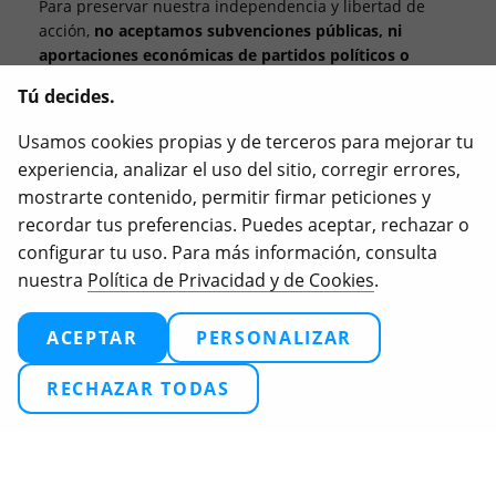
Para preservar nuestra independencia y libertad de
acción,
no aceptamos subvenciones públicas, ni
aportaciones económicas de partidos políticos o
empresas con intereses relacionados con nuestro
Tú decides.
objeto social
.
Usamos cookies propias y de terceros para mejorar tu
Igualdad Animal, iAnimal y Love Veg son marcas
experiencia, analizar el uso del sitio, corregir errores,
registradas de Igualdad Animal.
mostrarte contenido, permitir firmar peticiones y
recordar tus preferencias. Puedes aceptar, rechazar o
configurar tu uso. Para más información, consulta
nuestra
Política de Privacidad y de Cookies
.
2026
Igualdad Animal. Todos los derechos reservados.
Términos
Política de privacidad
ACEPTAR
PERSONALIZAR
Configuración de cookies
RECHAZAR TODAS