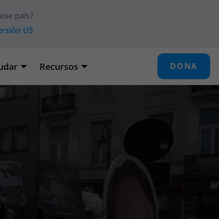
 ese país?
versión
US
udar
Recursos
DONA