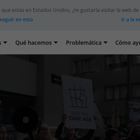
 que estás en
Estados Unidos
, ¿te gustaría visitar la web de
seguir en esta
Ir a la 
s
Qué hacemos
Problemática
Cómo ay