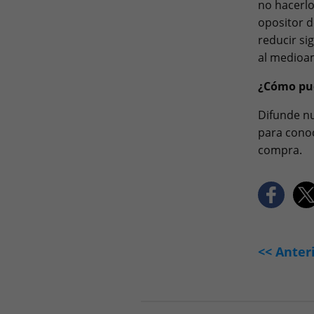
no hacerlo
opositor d
reducir si
al medioa
¿Cómo pu
Difunde nu
para conoce
compra.
<< Anter