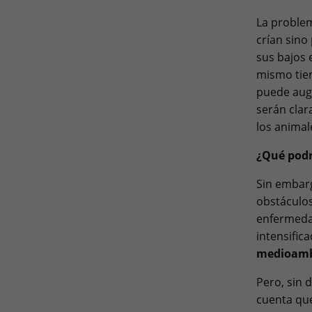
La problem
crían sino
sus bajos 
mismo tiem
puede augu
serán clar
los anima
¿Qué podr
Sin embarg
obstáculos
enfermedad
intensific
medioamb
Pero, sin 
cuenta q