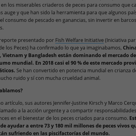
en los miserables criaderos de peces para consumo que c
 auge y que han sido la herramienta para que algunos paí
el consumo de pescado en ganancias, sin invertir en barcos
s.
reporte presentado por
Fish Welfare Initiative
(Iniciativa par
de los Peces) ha confirmado lo que ya imaginabamos,
China
, Vietnam y Bangladesh están dominando el mercado de
umo mundial. En 2018 casi el 90 % de este mercado prov
áticos.
Se han convertido en potencia mundial en crianza d
mucho ruido y sí con mucha crueldad animal.
hablamos?
o artículo, sus autores Jennifer-Justine Kirsch y Marco Cerq
lamado a la acción urgente y a compartir responsabilidade
nces en el bienestar de los peces criados para consumo.
Es
de ayudar a entre 73 y 180 mil millones de peces vivos q
án sufriendo en las piscifactorías del mundo.