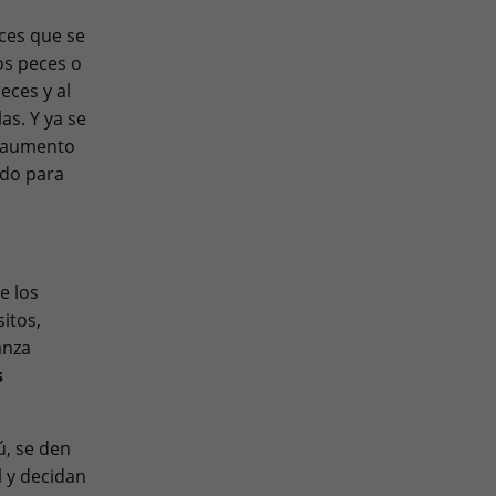
eces que se
os peces o
eces y al
as. Y ya se
e aumento
odo para
e los
itos,
anza
s
ú, se den
l
y decidan