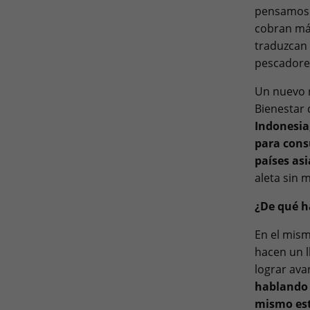
pensamos 
cobran más
traduzcan 
pescadore
Un nuevo 
Bienestar 
Indonesia
para cons
países asi
aleta sin 
¿De qué 
En el mism
hacen un l
lograr ava
hablando 
mismo est