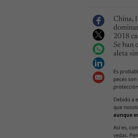
China, 
dominan
2018 cas
Se han c
aleta si
Es probabl
peces son 
protección
Debido a e
que nosot
aunque es
Así es, c
vedas. Pen