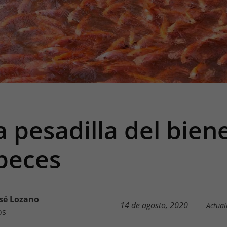
a pesadilla del bien
 peces
sé Lozano
14 de agosto, 2020
Actual
os