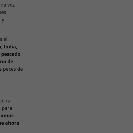
ada vez
ses
 y
a el
, India,
 pescado
ino de
e peces de
ueira
s para
tamos
ue ahora