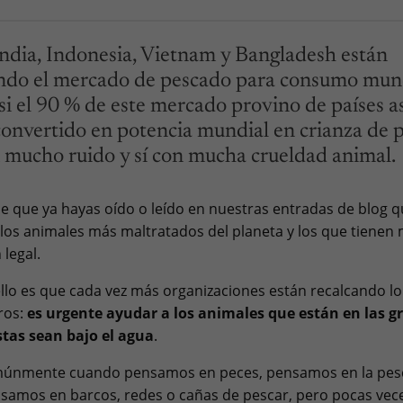
India, Indonesia, Vietnam y Bangladesh están
do el mercado de pescado para consumo mund
i el 90 % de este mercado provino de países as
onvertido en potencia mundial en crianza de 
n mucho ruido y sí con mucha crueldad animal.
e que ya hayas oído o leído en nuestras entradas de blog q
los animales más maltratados del planeta y los que tienen
 legal.
llo es que cada vez más organizaciones están recalcando l
ros:
es urgente ayudar a los animales que están en las g
tas sean bajo el agua
.
omúnmente cuando pensamos en peces, pensamos en la pesc
samos en barcos, redes o cañas de pescar, pero pocas vec