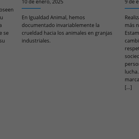
10 de enero, 2025
9 de 
poseen
su
En Igualdad Animal, hemos
Realiz
a
documentado invariablemente la
más n
e se
crueldad hacia los animales en granjas
Estam
 su
industriales.
cambi
respe
socie
perso
lucha
marcan
[…]