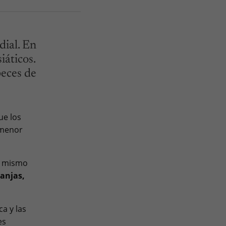
ial. En
iáticos.
peces de
ue los
 menor
o mismo
ranjas,
a y las
es