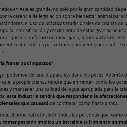
ática en Asia es grande, no solo por la gran cantidad de p
 por la carencia de legislación sobre bienestar animal para l
estándares, el uso de prácticas tradicionales de crianza de p
po la intensificación y crecimiento de estas granjas acuícol
rar que, en un futuro no muy lejano, los impactos de est
amente catastróficos para el medioambiente, pero sobre t
les.
ía frenar sus impactos?
o, podemos ver una luz para ayudar a los peces. Además d
 que la propia crianza tendrá que enfrentar, como los parás
es y mantener una calidad del agua apropiada para la cri
ada,
esta industria tendrá que responder a la afectacione
ientales que causará
de continuar como hasta ahora.
duda, el principal reto serán todas las personas que, como t
ue
comer pescado implica un increíble sufrimiento anima