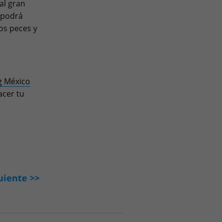
al gran
 podrá
los peces y
g México
acer tu
uiente >>