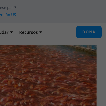
 ese país?
versión
US
udar
Recursos
DONA