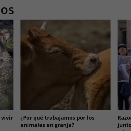
os
vivir
¿Por qué trabajamos por los
Razo
animales en granja?
junt